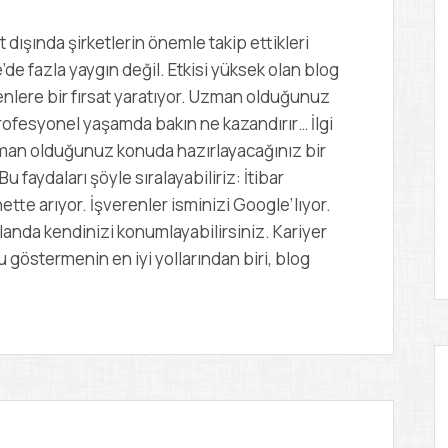
D
E
dışında şirketlerin önemle takip ettikleri
M
Y
e’de fazla yaygın değil. Etkisi yüksek olan blog
eyenlere bir fırsat yaratıyor. Uzman olduğunuz
rofesyonel yaşamda bakın ne kazandırır… İlgi
man olduğunuz konuda hazırlayacağınız bir
Bu faydaları şöyle sıralayabiliriz: İtibar
ette arıyor. İşverenler isminizi Google’lıyor.
landa kendinizi konumlayabilirsiniz. Kariyer
göstermenin en iyi yollarından biri, blog