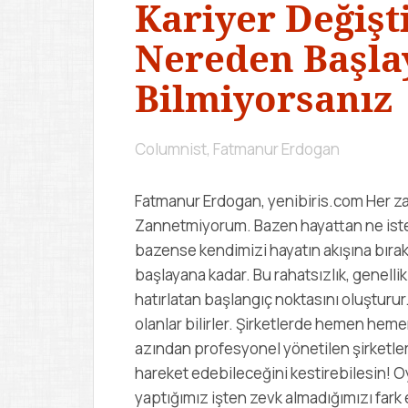
Kariyer Değişt
Nereden Başla
Bilmiyorsanız
Columnist, Fatmanur Erdogan
Fatmanur Erdogan, yenibiris.com Her za
Zannetmiyorum. Bazen hayattan ne isted
bazense kendimizi hayatın akışına bırakı
başlayana kadar. Bu rahatsızlık, genelli
hatırlatan başlangıç noktasını oluşturur
olanlar bilirler. Şirketlerde hemen hem
azından profesyonel yönetilen şirketlerd
hareket edebileceğini kestirebilesin! O
yaptığımız işten zevk almadığımızı fark e