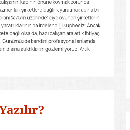
u çalışanını kapının önüne koymak zorunda
uzmanları şirketlere bağlılık yaratmak adına bir
 oranı %75’in üzerinde’ diye övünen şirketlerin
ı yarattıklarının da irdelendiği şüphesiz. Ancak
kete bağlı olsa da, bazı çalışanlara artık ihtiyaç
or. Günümüzde kendini profesyonel anlamda
 dışına atıldıklarını gözlemliyoruz. Artık,
Yazılır?