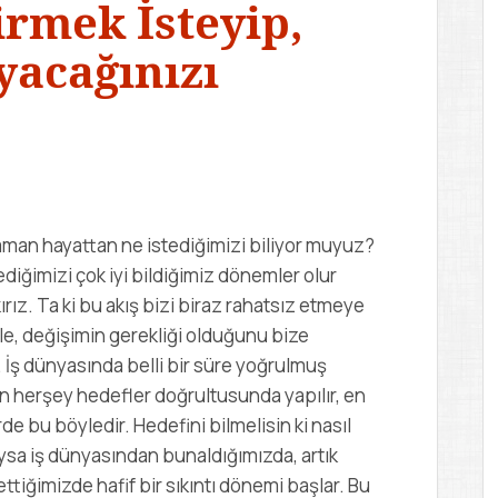
irmek İsteyip,
yacağınızı
man hayattan ne istediğimizi biliyor muyuz?
iğimizi çok iyi bildiğimiz dönemler olur
rız. Ta ki bu akış bizi biraz rahatsız etmeye
kle, değişimin gerekliği olduğunu bize
. İş dünyasında belli bir süre yoğrulmuş
en herşey hedefler doğrultusunda yapılır, en
e bu böyledir. Hedefini bilmelisin ki nasıl
ysa iş dünyasından bunaldığımızda, artık
ttiğimizde hafif bir sıkıntı dönemi başlar. Bu