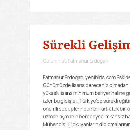
Sürekli Gelişim
Columnist, Fatmanur Erdogan
Fatmanur Erdogan, yenibiris.com Eskiden 
Günümüzde lisans dereceniz olmadan iş k
yüksek lisans minimum bariyer haline g
izler bu gidişle… Türkiye’de sürekli eği
önemli sebeplerinden biri artık tek bir 
uzmanlaşmanın neredeyse imkansız hale 
Mühendisliği okuyanların diplomalarının,