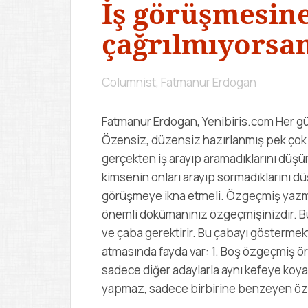
İş görüşmesin
çağrılmıyorsa
Columnist, Fatmanur Erdogan
Fatmanur Erdogan, Yenibiris.com Her gü
Özensiz, düzensiz hazırlanmış pek çok
gerçekten iş arayıp aramadıklarını düş
kimsenin onları arayıp sormadıklarını dü
görüşmeye ikna etmeli. Özgeçmiş yazma
önemli dokümanınız özgeçmişinizdir. B
ve çaba gerektirir. Bu çabayı göstermek
atmasında fayda var: 1. Boş özgeçmiş ör
sadece diğer adaylarla aynı kefeye koya
yapmaz, sadece birbirine benzeyen özg