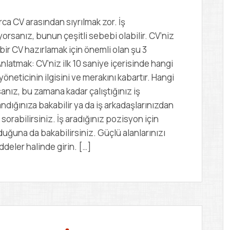
a CV arasından sıyrılmak zor. İş
sanız, bunun çeşitli sebebi olabilir. CV’niz
 bir CV hazırlamak için önemli olan şu 3
nlatmak: CV’niz ilk 10 saniye içerisinde hangi
öneticinin ilgisini ve merakını kabartır. Hangi
nız, bu zamana kadar çalıştığınız iş
ndığınıza bakabilir ya da iş arkadaşlarınızdan
sorabilirsiniz. İş aradığınız pozisyon için
lduğuna da bakabilirsiniz. Güçlü alanlarınızı
ddeler halinde girin. […]