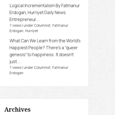
Logical Incrementalism
By Fatmanur
Erdogan, Hurriyet Daily News
Entrepreneur...
7 views
|
under
Columnist, Fatmanur
Erdogan
,
Hurriyet
What Can We Learn from the World’s
Happiest People?
There’s a “queer
genesis” to happiness. It doesn’t
just...
7 views
|
under
Columnist, Fatmanur
Erdogan
Archives