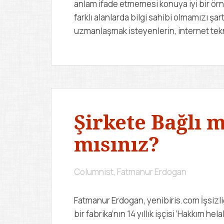
anlam ifade etmemesi konuya iyi bir örn
farklı alanlarda bilgi sahibi olmamızı şa
uzmanlaşmak isteyenlerin, internet tekn
Şirkete Bağlı 
mısınız?
Columnist, Fatmanur Erdogan
Fatmanur Erdogan, yenibiris.com İşsizli
bir fabrika’nın 14 yıllık işçisi ‘Hakkım hel