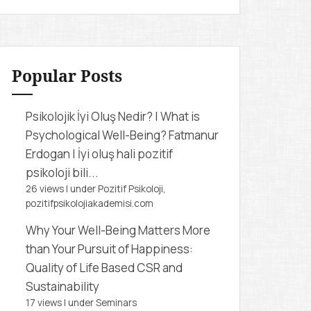
r
c
h
f
Popular Posts
o
r
Psikolojik İyi Oluş Nedir? | What is
:
Psychological Well-Being?
Fatmanur
Erdogan | İyi oluş hali pozitif
psikoloji bili...
26 views
|
under
Pozitif Psikoloji,
pozitifpsikolojiakademisi.com
Why Your Well-Being Matters More
than Your Pursuit of Happiness:
Quality of Life Based CSR and
Sustainability
17 views
|
under
Seminars