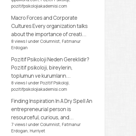
pozitifpsikolojiakademisi.com
Macro Forces and Corporate
Cultures
Every organization talks
about the importance of creati...
8 views
|
under
Columnist, Fatmanur
Erdogan
Pozitif Psikoloji Neden Gereklidir?
Pozitif psikoloji, bireylerin,
toplumun ve kurumların...
8 views
|
under
Pozitif Psikoloji,
pozitifpsikolojiakademisi.com
Finding Inspiration In A Dry Spell
An
entrepreneurial person is
resourceful, curious, and...
7 views
|
under
Columnist, Fatmanur
Erdogan
,
Hurriyet