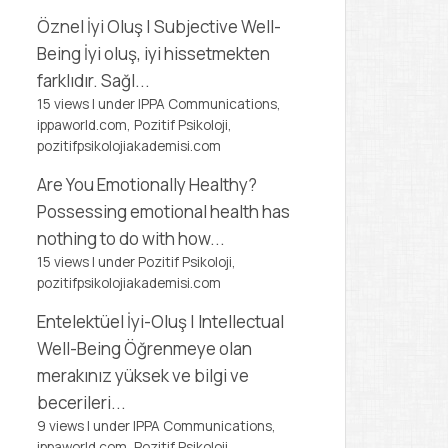
Öznel İyi Oluş | Subjective Well-
Being
İyi oluş, iyi hissetmekten
farklıdır. Sağl...
15 views
|
under
IPPA Communications,
ippaworld.com
,
Pozitif Psikoloji,
pozitifpsikolojiakademisi.com
Are You Emotionally Healthy?
Possessing emotional health has
nothing to do with how...
15 views
|
under
Pozitif Psikoloji,
pozitifpsikolojiakademisi.com
Entelektüel İyi-Oluş | Intellectual
Well-Being
Öğrenmeye olan
merakınız yüksek ve bilgi ve
becerileri...
9 views
|
under
IPPA Communications,
ippaworld.com
,
Pozitif Psikoloji,