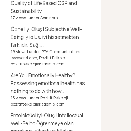
Quality of Life Based CSR and
Sustainability
17 views
|
under
Seminars
Öznel İyi Oluş | Subjective Well-
Being
İyi oluş, iyi hissetmekten
farklıdır. Sağl...
16 views
|
under
IPPA Communications,
ippaworld.com
,
Pozitif Psikoloji,
pozitifpsikolojiakademisi.com
Are You Emotionally Healthy?
Possessing emotional health has
nothing to do with how...
15 views
|
under
Pozitif Psikoloji,
pozitifpsikolojiakademisi.com
Entelektüel İyi-Oluş | Intellectual
Well-Being
Öğrenmeye olan