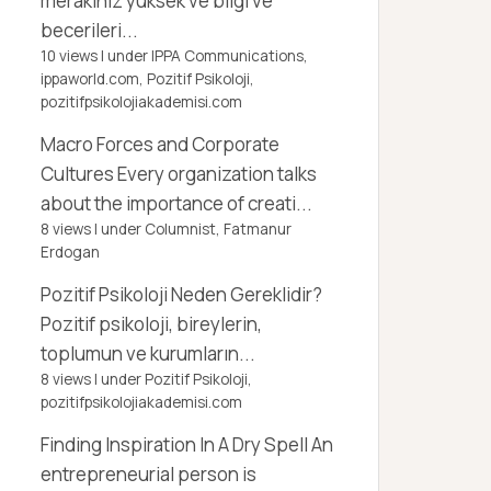
merakınız yüksek ve bilgi ve
becerileri...
10 views
|
under
IPPA Communications,
ippaworld.com
,
Pozitif Psikoloji,
pozitifpsikolojiakademisi.com
Macro Forces and Corporate
Cultures
Every organization talks
about the importance of creati...
8 views
|
under
Columnist, Fatmanur
Erdogan
Pozitif Psikoloji Neden Gereklidir?
Pozitif psikoloji, bireylerin,
toplumun ve kurumların...
8 views
|
under
Pozitif Psikoloji,
pozitifpsikolojiakademisi.com
Finding Inspiration In A Dry Spell
An
entrepreneurial person is