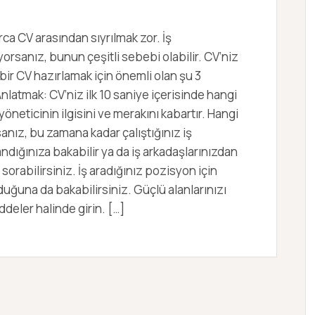
a CV arasından sıyrılmak zor. İş
sanız, bunun çeşitli sebebi olabilir. CV’niz
 bir CV hazırlamak için önemli olan şu 3
nlatmak: CV’niz ilk 10 saniye içerisinde hangi
öneticinin ilgisini ve merakını kabartır. Hangi
nız, bu zamana kadar çalıştığınız iş
ndığınıza bakabilir ya da iş arkadaşlarınızdan
sorabilirsiniz. İş aradığınız pozisyon için
lduğuna da bakabilirsiniz. Güçlü alanlarınızı
ddeler halinde girin. […]