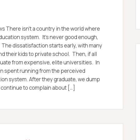
c
n
D
h
e
E
o
u
M
l
r
Y
o
s There isn’t a country in the world where
g
y
education system. It’s never good enough,
 The dissatisfaction starts early, with many
 their kids to private school. Then, if all
duate from expensive, elite universities. In
en spent running from the perceived
ation system. After they graduate, we dump
 continue to complain about […]