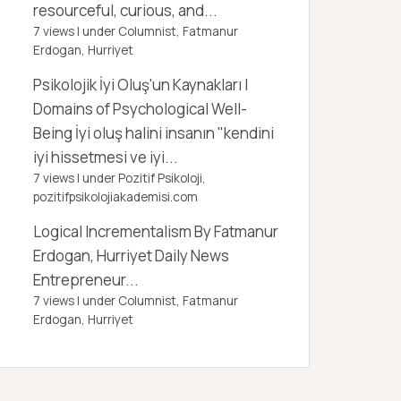
resourceful, curious, and...
7 views
|
under
Columnist, Fatmanur
Erdogan
,
Hurriyet
Psikolojik İyi Oluş'un Kaynakları |
Domains of Psychological Well-
Being
İyi oluş halini insanın "kendini
iyi hissetmesi ve iyi...
7 views
|
under
Pozitif Psikoloji,
pozitifpsikolojiakademisi.com
Logical Incrementalism
By Fatmanur
Erdogan, Hurriyet Daily News
Entrepreneur...
7 views
|
under
Columnist, Fatmanur
Erdogan
,
Hurriyet