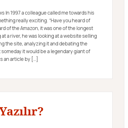
s In 1997 a colleague called me towards his
thing really exciting. “Have you heard of
rd of the Amazon, it was one of the longest
 at a river, he was looking at a website selling
 the site, analyzing it and debating the
t someday it would be a legendary giant of
 an article by […]
Yazılır?