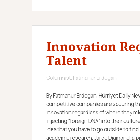
Innovation Re
Talent
Columnist, Fatmanur Erdogan
By Fatmanur Erdogan, Hürriyet Daily New
competitive companies are scouring the 
innovation regardless of where they mi
injecting “foreign DNA” into their cultu
idea that you have to go outside to fin
academic research. Jared Diamond, a pro