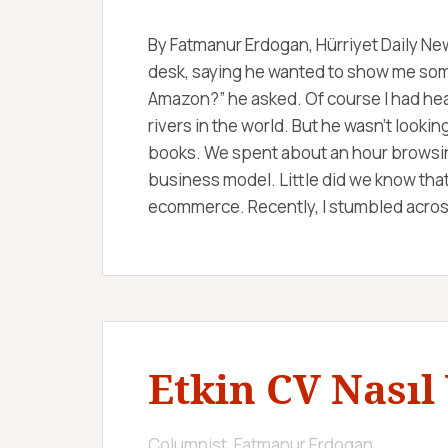
By Fatmanur Erdogan, Hürriyet Daily New
desk, saying he wanted to show me some
Amazon?” he asked. Of course I had hea
rivers in the world. But he wasn’t looking
books. We spent about an hour browsing
business model. Little did we know tha
ecommerce. Recently, I stumbled across
Etkin CV Nasıl 
Columnist, Fatmanur Erdogan