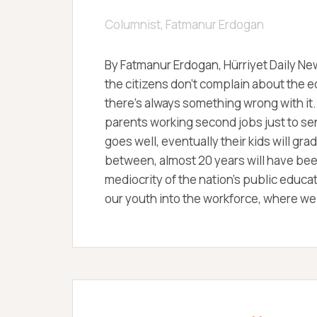
Columnist, Fatmanur Erdogan
By Fatmanur Erdogan, Hürriyet Daily New
the citizens don’t complain about the 
there’s always something wrong with it.
parents working second jobs just to send
goes well, eventually their kids will gra
between, almost 20 years will have be
mediocrity of the nation’s public educ
our youth into the workforce, where we