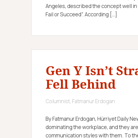
Angeles, described the concept well in
Fail or Succeed”. According […]
Gen Y Isn’t Str
Fell Behind
Columnist, Fatmanur Erdogan
By Fatmanur Erdogan, Hürriyet Daily Ne
dominating the workplace, and they ar
communication styles with them. To the