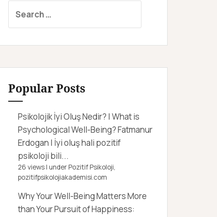
S
e
a
r
c
h
f
Popular Posts
o
r
Psikolojik İyi Oluş Nedir? | What is
:
Psychological Well-Being?
Fatmanur
Erdogan | İyi oluş hali pozitif
psikoloji bili...
26 views
|
under
Pozitif Psikoloji,
pozitifpsikolojiakademisi.com
Why Your Well-Being Matters More
than Your Pursuit of Happiness: