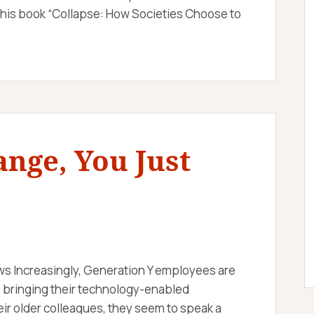
 his book “Collapse: How Societies Choose to
ange, You Just
ws Increasingly, Generation Y employees are
e bringing their technology-enabled
ir older colleagues, they seem to speak a