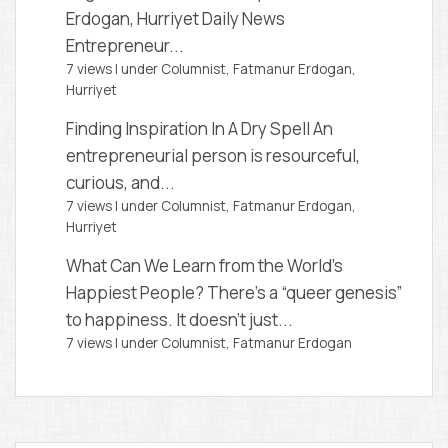
Erdogan, Hurriyet Daily News
Entrepreneur...
7 views
|
under
Columnist, Fatmanur Erdogan
,
Hurriyet
Finding Inspiration In A Dry Spell
An
entrepreneurial person is resourceful,
curious, and...
7 views
|
under
Columnist, Fatmanur Erdogan
,
Hurriyet
What Can We Learn from the World’s
Happiest People?
There’s a “queer genesis”
to happiness. It doesn’t just...
7 views
|
under
Columnist, Fatmanur Erdogan