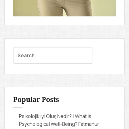
S
e
a
r
c
h
f
Popular Posts
o
r
Psikolojik İyi Oluş Nedir? | What is
:
Psychological Well-Being?
Fatmanur