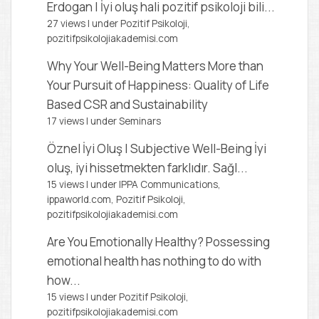
Erdogan | İyi oluş hali pozitif psikoloji bili...
27 views
|
under
Pozitif Psikoloji,
pozitifpsikolojiakademisi.com
Why Your Well-Being Matters More than
Your Pursuit of Happiness: Quality of Life
Based CSR and Sustainability
17 views
|
under
Seminars
Öznel İyi Oluş | Subjective Well-Being
İyi
oluş, iyi hissetmekten farklıdır. Sağl...
15 views
|
under
IPPA Communications,
ippaworld.com
,
Pozitif Psikoloji,
pozitifpsikolojiakademisi.com
Are You Emotionally Healthy?
Possessing
emotional health has nothing to do with
how...
15 views
|
under
Pozitif Psikoloji,
pozitifpsikolojiakademisi.com