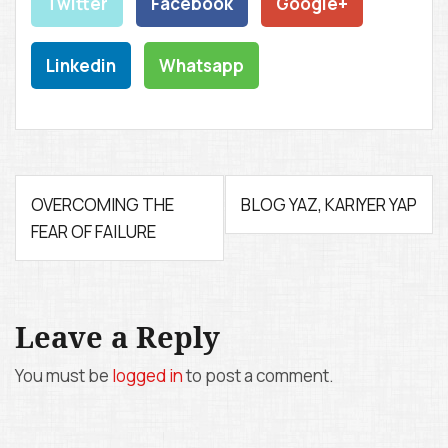
Twitter
Facebook
Google+
Linkedin
Whatsapp
P
OVERCOMING THE
BLOG YAZ, KARIYER YAP
FEAR OF FAILURE
o
s
t
Leave a Reply
n
You must be
logged in
to post a comment.
a
v