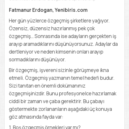
D
E
Fatmanur Erdogan, Yenibiris.com
M
Y
Her gün yüzlerce özgeçmiş şirketlere yağıyor.
Özensiz, düzensiz hazırlanmış pek çok
özgeçmiş… Sonrasında ise adayların gerçekten iş
arayıp aramadıklarını düşünüyorsunuz. Adaylar da
dertleniyor ve neden kimsenin onları arayıp
sormadıklarını düşünüyor.
Bir özgeçmiş, işvereni sizinle görüşmeye ikna
etmeli. Özgeçmiş yazmanın temel hedefi budur.
Sizi tanıtan en önemli dokümanınız
özgeçmişinizdir. Bunu profesyonelce hazırlamak
ciddi bir zaman ve çaba gerektirir. Bu çabayı
göstermekte zorlananların aşağıdaki üç konuya
göz atmasında fayda var:
1. Boş özgeçmiş örnekleri var mı?