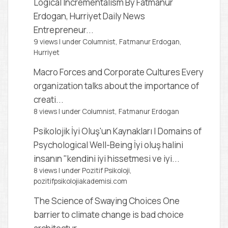
Logical Incrementalism
By Fatmanur
Erdogan, Hurriyet Daily News
Entrepreneur...
9 views
|
under
Columnist, Fatmanur Erdogan
,
Hurriyet
Macro Forces and Corporate Cultures
Every
organization talks about the importance of
creati...
8 views
|
under
Columnist, Fatmanur Erdogan
Psikolojik İyi Oluş'un Kaynakları | Domains of
Psychological Well-Being
İyi oluş halini
insanın "kendini iyi hissetmesi ve iyi...
8 views
|
under
Pozitif Psikoloji,
pozitifpsikolojiakademisi.com
The Science of Swaying Choices
One
barrier to climate change is bad choice