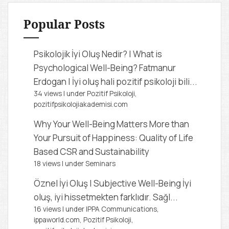
h
f
Popular Posts
o
r
Psikolojik İyi Oluş Nedir? | What is
:
Psychological Well-Being?
Fatmanur
Erdogan | İyi oluş hali pozitif psikoloji bili...
34 views
|
under
Pozitif Psikoloji,
pozitifpsikolojiakademisi.com
Why Your Well-Being Matters More than
Your Pursuit of Happiness: Quality of Life
Based CSR and Sustainability
18 views
|
under
Seminars
Öznel İyi Oluş | Subjective Well-Being
İyi
oluş, iyi hissetmekten farklıdır. Sağl...
16 views
|
under
IPPA Communications,
ippaworld.com
,
Pozitif Psikoloji,