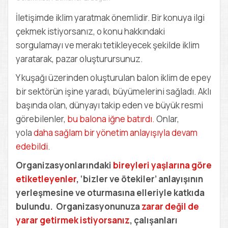
D
E
İletişimde iklim yaratmak önemlidir. Bir konuya ilgi
M
çekmek istiyorsanız, o konu hakkındaki
Y
sorgulamayı ve merakı tetikleyecek şekilde iklim
yaratarak, pazar oluşturursunuz.
Y kuşağı üzerinden oluşturulan balon iklim de epey
bir sektörün işine yaradı, büyümelerini sağladı. Aklı
başında olan, dünyayı takip eden ve büyük resmi
görebilenler,
bu balona iğne batırdı.
Onlar,
yola
daha sağlam bir yönetim anlayışıyla devam
edebildi
.
Organizasyonlarındaki
bireyleri yaşlarına göre
etiketleyenler
, ‘bizler ve ötekiler’ anlayışının
yerleşmesine ve oturmasına elleriyle katkıda
bulundu. Organizasyonunuza
zarar değil de
yarar getirmek istiyorsanız
, çalışanları