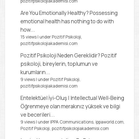
pozitifpsikolojiakademisi.com
Are You Emotionally Healthy?
Possessing
emotional health has nothing to do with
how...
15 views
|
under
Pozitif Psikoloji,
pozitifpsikolojiakademisi.com
Pozitif Psikoloji Neden Gereklidir?
Pozitif
psikoloji, bireylerin, toplumun ve
kurumların...
9 views
|
under
Pozitif Psikoloji,
pozitifpsikolojiakademisi.com
Entelektüel İyi-Oluş | Intellectual Well-Being
Öğrenmeye olan merakınız yüksek ve bilgi
ve becerileri...
9 views
|
under
IPPA Communications, ippaworld.com
,
Pozitif Psikoloji, pozitifpsikolojiakademisi.com